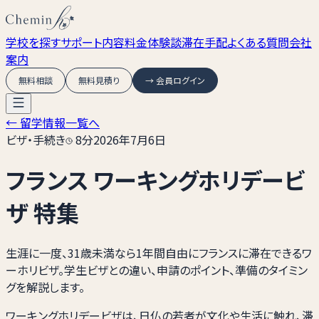
学校を探す
サポート内容
料金
体験談
滞在手配
よくある質問
会社
案内
無料相談
無料見積り
→ 会員ログイン
← 留学情報一覧へ
ビザ・手続き
8
分
2026年7月6日
フランス ワーキングホリデービ
ザ 特集
生涯に一度、31歳未満なら1年間自由にフランスに滞在できるワ
ーホリビザ。学生ビザとの違い、申請のポイント、準備のタイミン
グを解説します。
ワーキングホリデービザは、日仏の若者が文化や生活に触れ、滞