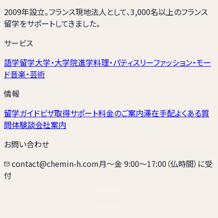
2009年設立。フランス現地法人として、3,000名以上のフランス
留学をサポートしてきました。
サービス
語学留学
大学・大学院進学
料理・パティスリー
ファッション・モー
ド
音楽・芸術
情報
留学ガイド
ビザ取得サポート
料金のご案内
滞在手配
よくある質
問
体験談
会社案内
お問い合わせ
contact@chemin-h.com
月〜金 9:00〜17:00（仏時間）に受
付
無料相談
無料見積り