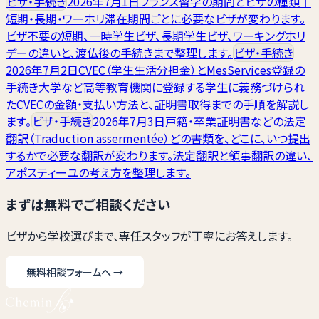
ビザ・手続き
2026年7月1日
フランス留学の期間とビザの種類｜
短期・長期・ワーホリ
滞在期間ごとに必要なビザが変わります。
ビザ不要の短期、一時学生ビザ、長期学生ビザ、ワーキングホリ
デーの違いと、渡仏後の手続きまで整理します。
ビザ・手続き
2026年7月2日
CVEC（学生生活分担金）とMesServices登録の
手続き
大学など高等教育機関に登録する学生に義務づけられ
たCVECの金額・支払い方法と、証明書取得までの手順を解説し
ます。
ビザ・手続き
2026年7月3日
戸籍・卒業証明書などの法定
翻訳（Traduction assermentée）
どの書類を、どこに、いつ提出
するかで必要な翻訳が変わります。法定翻訳と領事翻訳の違い、
アポスティーユの考え方を整理します。
まずは無料でご相談ください
ビザから学校選びまで、専任スタッフが丁寧にお答えします。
無料相談フォームへ
→