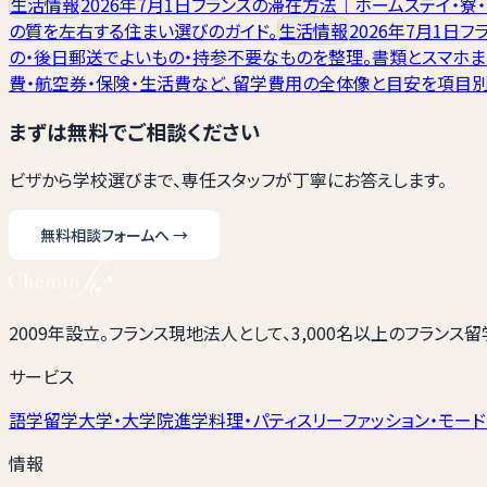
生活情報
2026年7月1日
フランスの滞在方法｜ホームステイ・寮・
の質を左右する住まい選びのガイド。
生活情報
2026年7月1日
フ
の・後日郵送でよいもの・持参不要なものを整理。書類とスマホま
費・航空券・保険・生活費など、留学費用の全体像と目安を項目別
まずは無料でご相談ください
ビザから学校選びまで、専任スタッフが丁寧にお答えします。
無料相談フォームへ
→
2009年設立。フランス現地法人として、3,000名以上のフランス
サービス
語学留学
大学・大学院進学
料理・パティスリー
ファッション・モード
情報