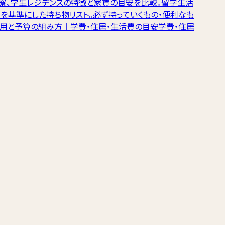
生寮、学生レジデンスの特徴と家賃の目安を比較。留学生活
を基準にした持ち物リスト。必ず持っていくもの・便利なも
費用と予算の組み方｜学費・住居・生活費の目安
学費・住居