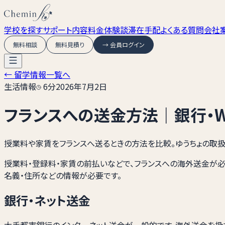
学校を探す
サポート内容
料金
体験談
滞在手配
よくある質問
会社
無料相談
無料見積り
→ 会員ログイン
← 留学情報一覧へ
生活情報
6
分
2026年7月2日
フランスへの送金方法｜銀行・W
授業料や家賃をフランスへ送るときの方法を比較。ゆうちょの取扱変
授業料・登録料・家賃の前払いなどで、フランスへの海外送金が必要
名義・住所などの情報が必要です。
銀行・ネット送金
大手都市銀行のインターネット送金が一般的です。海外送金を扱