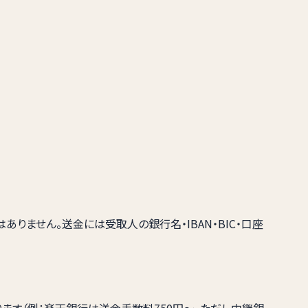
りません。送金には受取人の銀行名・IBAN・BIC・口座
す（例：楽天銀行は送金手数料750円〜。ただし中継銀