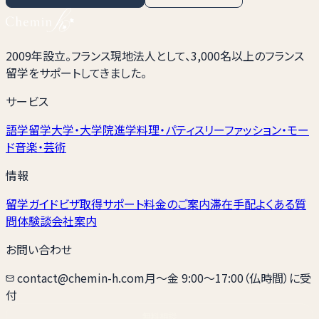
2009年設立。フランス現地法人として、3,000名以上のフランス
留学をサポートしてきました。
サービス
語学留学
大学・大学院進学
料理・パティスリー
ファッション・モー
ド
音楽・芸術
情報
留学ガイド
ビザ取得サポート
料金のご案内
滞在手配
よくある質
問
体験談
会社案内
お問い合わせ
contact@chemin-h.com
月〜金 9:00〜17:00（仏時間）に受
付
無料相談