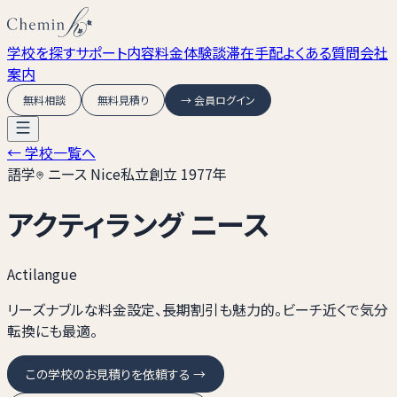
学校を探す
サポート内容
料金
体験談
滞在手配
よくある質問
会社
案内
無料相談
無料見積り
→ 会員ログイン
← 学校一覧へ
語学
ニース Nice
私立
創立
1977
年
アクティラング ニース
Actilangue
リーズナブルな料金設定、長期割引も魅力的。ビーチ近くで気分
転換にも最適。
この学校のお見積りを依頼する →