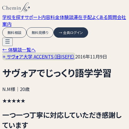
学校を探す
サポート内容
料金
体験談
滞在手配
よくある質問
会社
案内
無料相談
無料見積り
→ 会員ログイン
← 体験談一覧へ
サヴォア大学 ACCENTS（旧ISEFE）
2016年11月9日
サヴォアでじっくり語学学習
N.M様
｜20歳
★★★★★
一つ一つ丁寧に対応していただき感謝し
ています