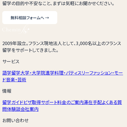
留学の目的や不安なこと、まずは気軽にお聞かせください。
無料相談フォームへ
→
2009年設立。フランス現地法人として、3,000名以上のフランス
留学をサポートしてきました。
サービス
語学留学
大学・大学院進学
料理・パティスリー
ファッション・モー
ド
音楽・芸術
情報
留学ガイド
ビザ取得サポート
料金のご案内
滞在手配
よくある質
問
体験談
会社案内
お問い合わせ