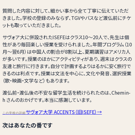
質問した内容に対して、細かい事から全て丁寧に伝えていただ
きました。学校の登録のみならず、TGVやバスなど渡仏前にチケ
ットも取っていただきました。
サヴォア大に併設されたISEFEはクラス10〜20人で、先生は個
性があり毎回楽しい授業を受けられました。年間プログラム（10
月〜翌6月）は中国人の割合が8割以上、夏期講習はアメリカ人
が多いです。授業のほかにアクティビティがあり、週末はクラスの
友達と旅行に行きます。自分で計画するよりはるかに安く旅行で
きるのは利点です。授業は文法を中心に、文化や発音、選択授業
（歌・映画・文学など）もあります。
渡仏前・渡仏後の不安な留学生活を続けられたのは、Chemin-
h さんのおかげです。本当に感謝しています。
サヴォア大学 ACCENTS（旧ISEFE）
→
この学校の詳細
次はあなたの番です