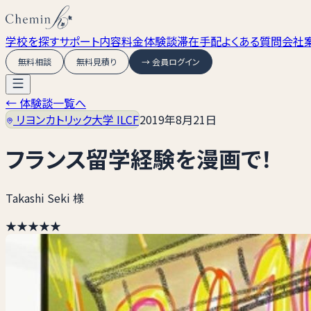
学校を探す
サポート内容
料金
体験談
滞在手配
よくある質問
会社
無料相談
無料見積り
→ 会員ログイン
← 体験談一覧へ
リヨンカトリック大学 ILCF
2019年8月21日
フランス留学経験を漫画で！
Takashi Seki 様
★★★★★