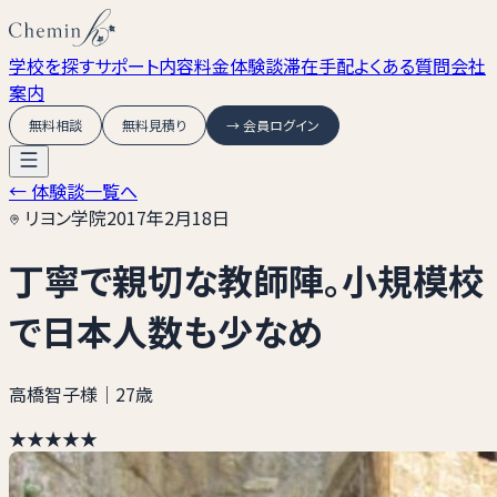
学校を探す
サポート内容
料金
体験談
滞在手配
よくある質問
会社
案内
無料相談
無料見積り
→ 会員ログイン
← 体験談一覧へ
リヨン学院
2017年2月18日
丁寧で親切な教師陣。小規模校
で日本人数も少なめ
高橋智子様
｜27歳
★★★★★