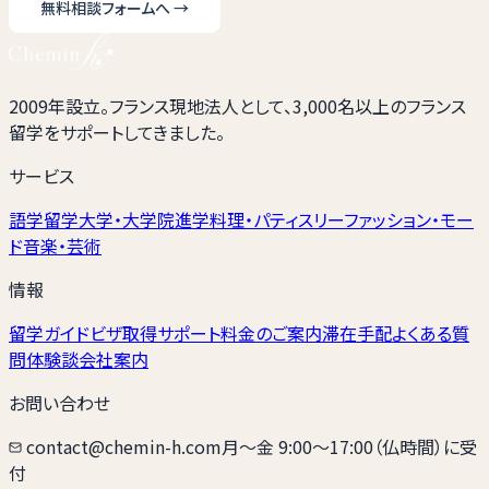
無料相談フォームへ
→
2009年設立。フランス現地法人として、3,000名以上のフランス
留学をサポートしてきました。
サービス
語学留学
大学・大学院進学
料理・パティスリー
ファッション・モー
ド
音楽・芸術
情報
留学ガイド
ビザ取得サポート
料金のご案内
滞在手配
よくある質
問
体験談
会社案内
お問い合わせ
contact@chemin-h.com
月〜金 9:00〜17:00（仏時間）に受
付