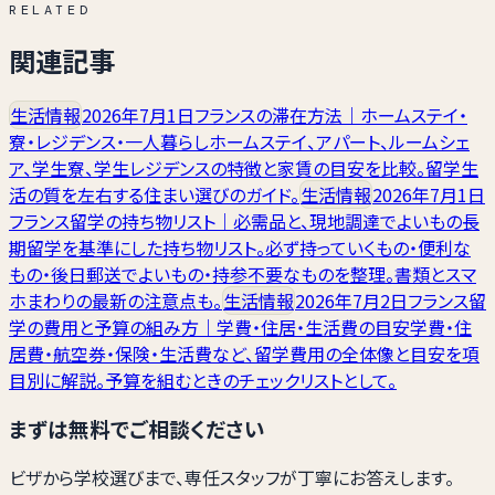
RELATED
関連記事
生活情報
2026年7月1日
フランスの滞在方法｜ホームステイ・
寮・レジデンス・一人暮らし
ホームステイ、アパート、ルームシェ
ア、学生寮、学生レジデンスの特徴と家賃の目安を比較。留学生
活の質を左右する住まい選びのガイド。
生活情報
2026年7月1日
フランス留学の持ち物リスト｜必需品と、現地調達でよいもの
長
期留学を基準にした持ち物リスト。必ず持っていくもの・便利な
もの・後日郵送でよいもの・持参不要なものを整理。書類とスマ
ホまわりの最新の注意点も。
生活情報
2026年7月2日
フランス留
学の費用と予算の組み方｜学費・住居・生活費の目安
学費・住
居費・航空券・保険・生活費など、留学費用の全体像と目安を項
目別に解説。予算を組むときのチェックリストとして。
まずは無料でご相談ください
ビザから学校選びまで、専任スタッフが丁寧にお答えします。