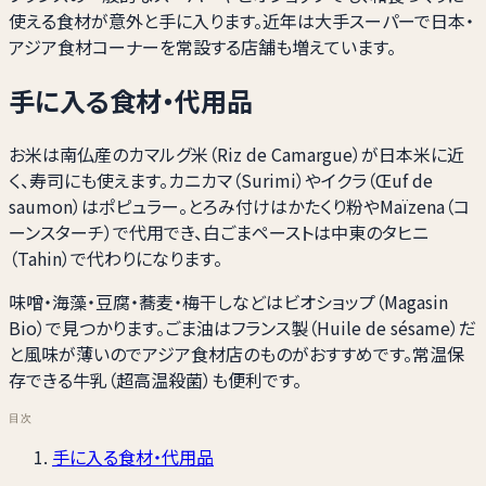
使える食材が意外と手に入ります。近年は大手スーパーで日本・
アジア食材コーナーを常設する店舗も増えています。
手に入る食材・代用品
お米は南仏産のカマルグ米（Riz de Camargue）が日本米に近
く、寿司にも使えます。カニカマ（Surimi）やイクラ（Œuf de
saumon）はポピュラー。とろみ付けはかたくり粉やMaïzena（コ
ーンスターチ）で代用でき、白ごまペーストは中東のタヒニ
（Tahin）で代わりになります。
味噌・海藻・豆腐・蕎麦・梅干しなどはビオショップ（Magasin
Bio）で見つかります。ごま油はフランス製（Huile de sésame）だ
と風味が薄いのでアジア食材店のものがおすすめです。常温保
存できる牛乳（超高温殺菌）も便利です。
目次
手に入る食材・代用品