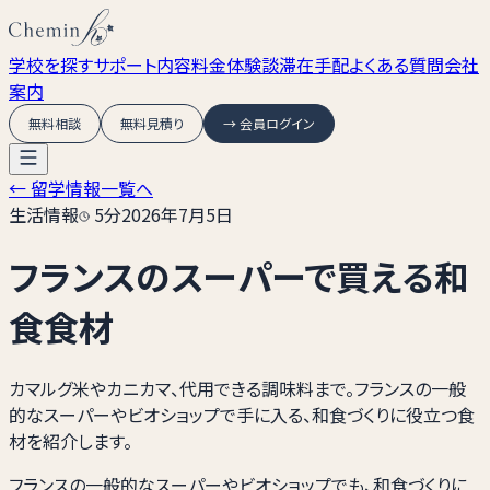
学校を探す
サポート内容
料金
体験談
滞在手配
よくある質問
会社
案内
無料相談
無料見積り
→ 会員ログイン
← 留学情報一覧へ
生活情報
5
分
2026年7月5日
フランスのスーパーで買える和
食食材
カマルグ米やカニカマ、代用できる調味料まで。フランスの一般
的なスーパーやビオショップで手に入る、和食づくりに役立つ食
材を紹介します。
フランスの一般的なスーパーやビオショップでも、和食づくりに