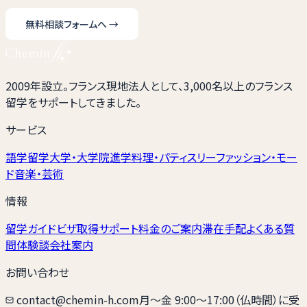
無料相談フォームへ
→
2009年設立。フランス現地法人として、3,000名以上のフランス
留学をサポートしてきました。
サービス
語学留学
大学・大学院進学
料理・パティスリー
ファッション・モー
ド
音楽・芸術
情報
留学ガイド
ビザ取得サポート
料金のご案内
滞在手配
よくある質
問
体験談
会社案内
お問い合わせ
contact@chemin-h.com
月〜金 9:00〜17:00（仏時間）に受